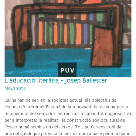
L'educació literària - Josep Ballester
Mayo 2007
Quins han de ser, en la societat actual, els objectius de
l'educació literària? El camí de la renovació ha de venir per la
recuperació del seu valor instructiu. La capacitat cognoscitiva
per a interpretar la realitat i la construcció sociocultural de
l'ésser humà sembla un dels eixos. Tot, però, sense oblidar-
nos del gaudi que provoca la lectura com a base per a adquirir