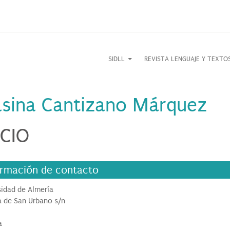
SIDLL
REVISTA LENGUAJE Y TEXT
asina Cantizano Márquez
CIO
ormación de contacto
sidad de Almería
 de San Urbano s/n
a