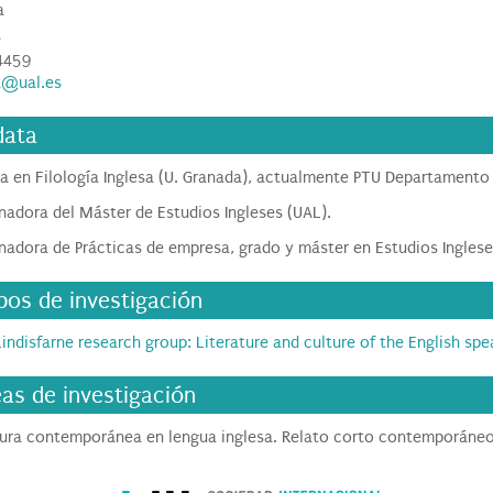
a
a
4459
a@ual.es
data
a en Filología Inglesa (U. Granada), actualmente PTU Departamento F
nadora del Máster de Estudios Ingleses (UAL).
nadora de Prácticas de empresa, grado y máster en Estudios Inglese
pos de investigación
Lindisfarne research group: Literature and culture of the English sp
eas de investigación
tura contemporánea en lengua inglesa. Relato corto contemporáneo. Li