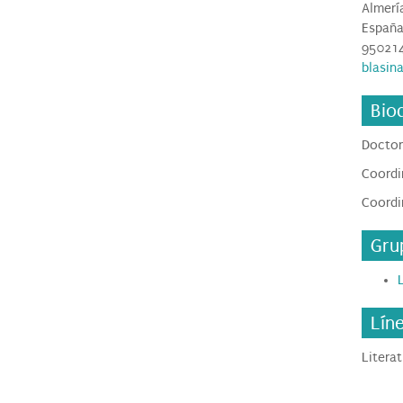
Almerí
Españ
95021
blasin
Bio
Doctor
Coordi
Coordi
Gru
Lín
Litera