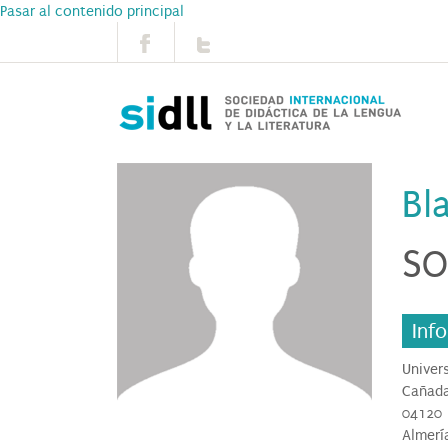
Pasar al contenido principal
Bl
SO
Inf
Univer
Cañada
04120
Almerí