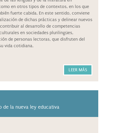
 de las lenguas y de la literatura en
como en otros tipos de contextos, en los que
mbién fuerte cabida. En este sentido, conviene
alización de dichas prácticas y delinear nuevos
contribuir al desarrollo de competencias
culturales en sociedades plurilingües,
ión de personas lectoras, que disfruten del
su vida cotidiana.
LEER MÁS
to de la nueva ley educativa