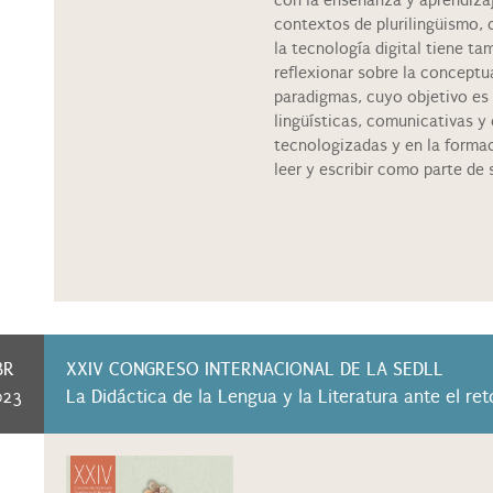
con la enseñanza y aprendizaje
contextos de plurilingüismo, 
la tecnología digital tiene ta
reflexionar sobre la conceptu
paradigmas, cuyo objetivo es 
lingüísticas, comunicativas y 
tecnologizadas y en la formac
leer y escribir como parte de 
BR
XXIV CONGRESO INTERNACIONAL DE LA SEDLL
023
La Didáctica de la Lengua y la Literatura ante el re