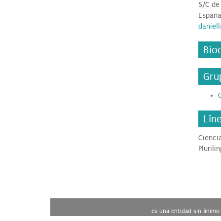
S/C de
Españ
daniel
Bio
Gru
Lín
Cienci
Plurili
es una entidad sin ánimo 