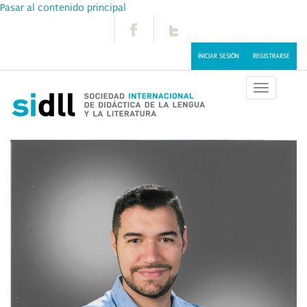
Pasar al contenido principal
INICIAR SESIÓN
REGISTRARSE
Toggle
navigatio