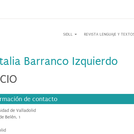
SIDLL
REVISTA LENGUAJE Y TEXT
talia Barranco Izquierdo
CIO
ormación de contacto
sidad de Valladolid
de Belén, 1
olid