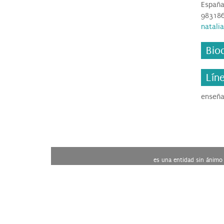
Españ
98318
natali
Bio
Lín
enseña
es una entidad sin ánimo 